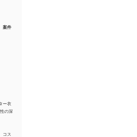
、案件
ター衣
係性の深
、コス