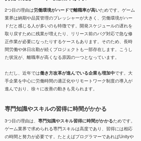
2つ目の理由は
労働環境がハードで離職率が高い
ためです。ゲーム
業界は納期や品質管理のプレッシャーが大きく、労働環境がハー
ドだと感じる人が多いのも特徴です。開発スケジュールの遅れを
取り戻すために残業が増えたり、リリース前のバグ対応で急な修
正作業が必要になったりするケースもあります。そのため、長時
間労働や休日出勤が続くプロジェクトも一部存在します。こうし
た状況が、離職率が高くなる原因の一つとなっています。
ただし、近年では
働き方改革が進んでいる企業も増加中
です。大
手企業を中心に労働時間の適正化やリモートワーク制度の導入が
進んでおり、徐々に改善の動きも見られます。
専門知識やスキルの習得に時間がかかる
3つ目の理由は、
専門知識やスキル習得に時間がかかる
ためです。
ゲーム業界で求められる専門スキルは高度であり、習得には相応
の時間と努力が必要です。たとえばプログラマーであればUnityや