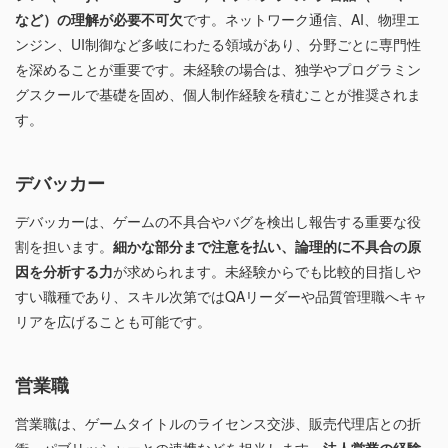
など）の理解が必要不可欠
です。ネットワーク通信、AI、物理エ
ンジン、UI制御など多岐にわたる領域があり、分野ごとに専門性
を深めることが重要です。未経験の場合は、独学やプログラミン
グスクールで基礎を固め、個人制作経験を積むことが推奨されま
す。
デバッカー
デバッカーは、ゲームの不具合やバグを検出し報告する重要な役
割を担います。
細かな部分まで注意を払い、論理的に不具合の原
因を分析する力
が求められます。未経験からでも比較的目指しや
すい職種であり、スキル次第ではQAリーダーや品質管理職へキャ
リアを広げることも可能です。
営業職
営業職は、ゲームタイトルのライセンス交渉、販売代理店との折
衝、パブリッシャーとの連携などを担当します。
法人営業の経験