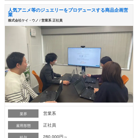
人気アニメ等のジュエリーをプロデュースする商品企画営
業
株式会社ケイ・ウノ / 営業系 正社員
営業系
業界
正社員
雇用形態
280,000円～
給与