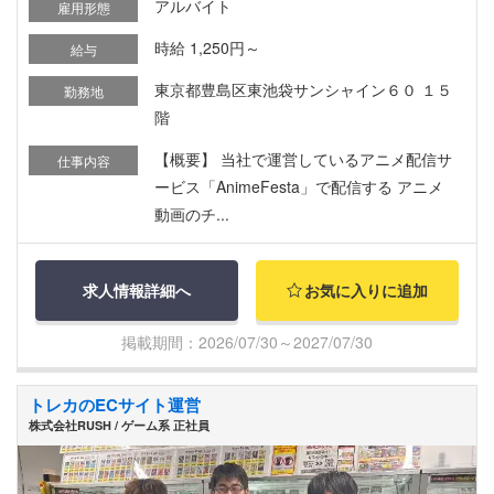
アルバイト
雇用形態
時給 1,250円～
給与
東京都豊島区東池袋サンシャイン６０ １５
勤務地
階
【概要】 当社で運営しているアニメ配信サ
仕事内容
ービス「AnimeFesta」で配信する アニメ
動画のチ...
求人情報詳細へ
お気に入りに追加
掲載期間：2026/07/30～2027/07/30
トレカのECサイト運営
株式会社RUSH / ゲーム系 正社員