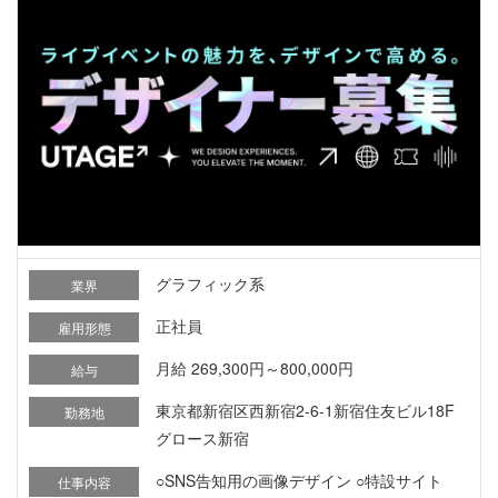
グラフィック系
業界
正社員
雇用形態
月給 269,300円～800,000円
給与
東京都新宿区西新宿2-6-1新宿住友ビル18F
勤務地
グロース新宿
○SNS告知用の画像デザイン ○特設サイト
仕事内容