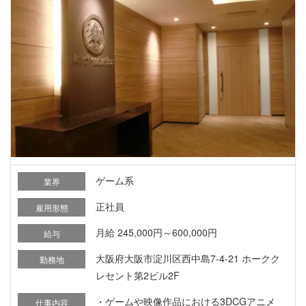
ゲーム系
業界
正社員
雇用形態
月給 245,000円～600,000円
給与
大阪府大阪市淀川区西中島7-4-21 ホークク
勤務地
レセント第2ビル2F
・ゲームや映像作品における3DCGアニメ
仕事内容