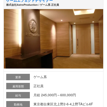
ゲームエフェクトデザイナー
株式会社AstroProduction / ゲーム系 正社員
ゲーム系
業界
正社員
雇用形態
月給 245,000円～600,000円
給与
東京都台東区北上野2-6-4上野TAビル6F
勤務地