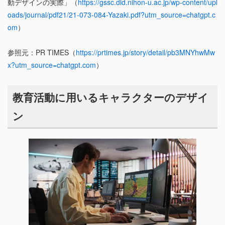
動デザインの実際」（
https://gssc.dld.nihon-u.ac.jp/wp-content/upl
oads/journal/pdf21/21-073-084-Yazaki.pdf?utm_source=chatgpt.c
om
）
参照元：PR TIMES（
https://prtimes.jp/story/detail/pb3MNYhwMw
x?utm_source=chatgpt.com
）
教育活動に用いるキャラクターのデザイ
ン