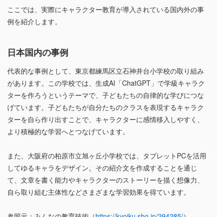
ここでは、実際にキャラクター教育が導入されている国内外の事
例を紹介します。
日本国内の事例
代表的な事例として、東京都練馬区立石神井台小学校の取り組み
があります。この学校では、生成AI「ChatGPT」で学級キャラク
ターを作ろうというテーマで、子どもたちの自律的な学びにつな
げています。子どもたちが自分たちのクラスを表現するキャラク
ターを自ら作り出すことで、キャラクターに感情移入しやすく、
より積極的な学習へとつなげています。
また、大阪府の柏原市立旭ヶ丘小学校では、タブレットPCを活用
してゆるキャラをデザイン。その紹介文を作成することを通じ
て、文章を書く能力やキャラクターのストーリーを描く想像力、
自ら取り組む主体性などさまざまな学習効果を得ています。
参照元：みんなの教育技術（
https://kyoiku.sho.jp/294285/
）