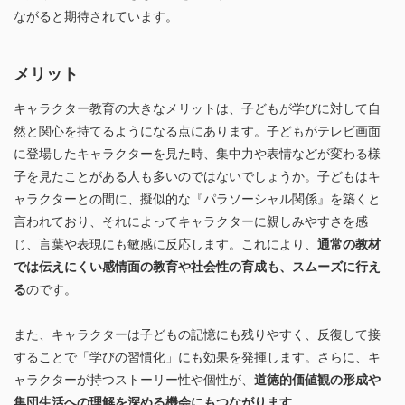
ながると期待されています。
メリット
キャラクター教育の大きなメリットは、子どもが学びに対して自
然と関心を持てるようになる点にあります。子どもがテレビ画面
に登場したキャラクターを見た時、集中力や表情などが変わる様
子を見たことがある人も多いのではないでしょうか。子どもはキ
ャラクターとの間に、擬似的な『パラソーシャル関係』を築くと
言われており、それによってキャラクターに親しみやすさを感
じ、言葉や表現にも敏感に反応します。これにより、
通常の教材
では伝えにくい感情面の教育や社会性の育成も、スムーズに行え
る
のです。
また、キャラクターは子どもの記憶にも残りやすく、反復して接
することで「学びの習慣化」にも効果を発揮します。さらに、キ
ャラクターが持つストーリー性や個性が、
道徳的価値観の形成や
集団生活への理解を深める機会にもつながります
。