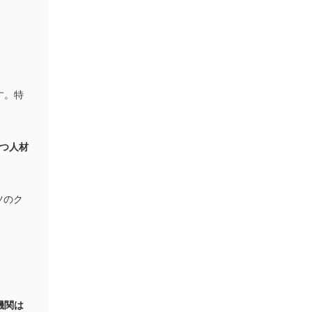
す。特
つ人材
ツのク
機関は