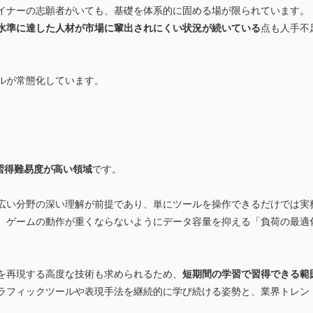
イナーの志願者がいても、基礎を体系的に固める場が限られています。
水準に達した人材が市場に輩出されにくい状況が続いている
点も人手不
ルが常態化しています。
も習得難易度が高い領域
です。
広い分野の深い理解が前提であり、単にツールを操作できるだけでは実
、ゲームの動作が重くならないようにデータ容量を抑える「負荷の最適
を再現する高度な技術も求められるため、
短期間の学習で習得できる範
ラフィックツールや表現手法を継続的に学び続ける姿勢と、業界トレン