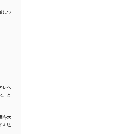
足につ
務レベ
化」と
囲を大
ドを敏