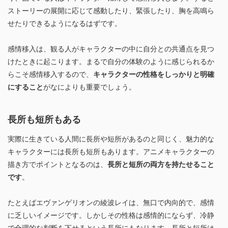
ストーリーの展開に応じて感動したり、緊張したり、胸を高鳴ら
せたりできるようになるはずです。
感情移入は、観る人がキャラクターの中に自分との共通点を見つ
けたときに起こります。まるで自分の体験のように感じられるか
らこそ感情移入するので、
キャラクターの性格をしっかりと明確
にすること
がなによりも重要でしょう。
長所も短所もある
実際に生きている人間に長所や短所があるのと同じく、魅力的な
キャラクターには長所も短所もあります。アニメキャラクターの
描き方でポイントとなるのは、
長所と短所の両方を持たせること
です
。
たとえばエヴァンゲリオンの綾波レイは、無口で内向的で、感情
に乏しいイメージです。しかしその性格は感情的にならず、冷静
で合理的な判断を下せるという長所にもなります。長所と短所は