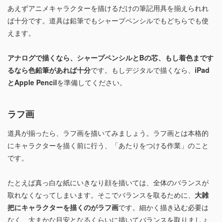
あえずアニメキャラクターを描けるだけの筆記用具を揃えられれ
ば十分です。道具は鉛筆でもシャープペンシルでもどちらでも使
えます。
アナログで描くなら、シャープペンシルとBの芯、もし着色まです
るなら色鉛筆があれば十分
です。もしデジタルで描くなら、
iPad
とApple Pencil
を準備してください。
ラフ画
道具が揃ったら、ラフ画を描いてみましょう。ラフ画とは本格的
にキャラクターを描く前に行う、「あたりをつける作業」のこと
です。
たとえば真っ白な紙にいきなり顔を描いては、全体のバランスが
取れなくなってしまいます。そこでバランスを取るために、
大雑
把にキャラクターを描くのがラフ画
です。細かく描き込む必要は
なく、大まかな目安となるくらいに描いてバランスを取りましょ