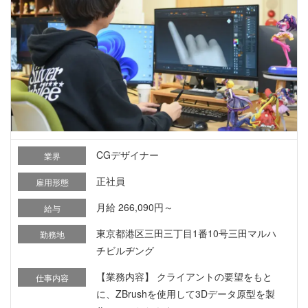
CGデザイナー
業界
正社員
雇用形態
月給 266,090円～
給与
東京都港区三田三丁目1番10号三田マルハ
勤務地
チビルヂング
【業務内容】 クライアントの要望をもと
仕事内容
に、ZBrushを使用して3Dデータ原型を製