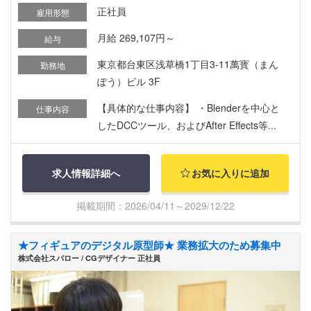
正社員
雇用形態
月給 269,107円～
給与
東京都台東区浅草橋1丁目3-11萬寳（まん
勤務地
ぽう）ビル 3F
【具体的な仕事内容】 ・Blenderを中心と
仕事内容
したDCCツール、およびAfter Effects等...
求人情報詳細へ
お気に入りに追加
掲載期間：2026/04/11～2029/12/22
★フィギュアのデジタル原型師★ 業務拡大のため募集中
株式会社スパロー / CGデザイナー 正社員