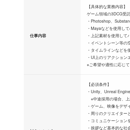
【具体的な業務内容】
ゲーム領域の3DCG受
・Photoshop、Subs
・Mayaなどを使用して
仕事内容
・上記素材を使用して
・イベントシーン等の
・タイムラインなどを
・UI上のリアクション
※ご希望や適性に応じ
【必須条件】
・Unity、Unreal E
※中途採用の場合、上
・ゲーム、映像をデザ
・周りのクリエイター
・コミュニケーション
・挨拶など基本的な社