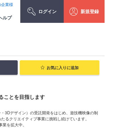
の企業様
ログイン
新規登録
ヘルプ
お気に入り
に追加
ることを目指します
。
ン・3Dデザイン）の受託開発をはじめ、遊技機映像の制
わたるクリエイティブ事業に挑戦し続けています。
事業を拡大中。