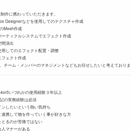
託制作に携わっていただきます。
tance Designerなどを使用してのテクスチャ作成
のMesh作成
パーティクルシステムでエフェクト作成
空間演出
使用してのエフェクト配置・調整
エフェクト作成
て、チーム・メンバーのマネジメントなどもお任せしたいと考えておりま
ngine4or5いづれかの使用経験３年以上
記の実務経験は必須
インしたいという熱い気持ち
と連携して物を作っていく事が好きな方
をとるのが苦痛ではない
会人マナーがある