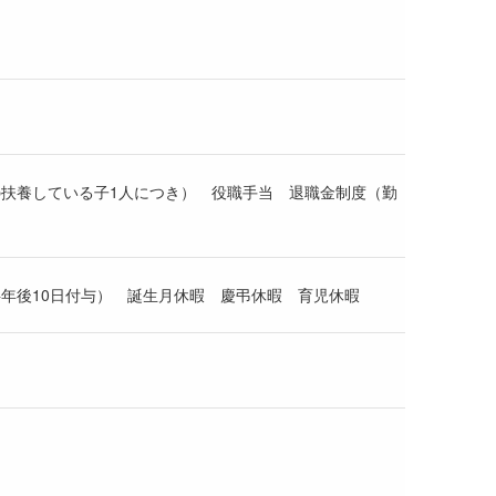
の扶養している子1人につき） 役職手当 退職金制度（勤
年後10日付与） 誕生月休暇 慶弔休暇 育児休暇