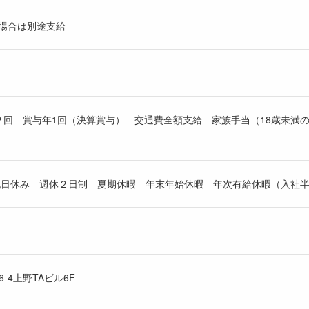
た場合は別途支給
２回 賞与年1回（決算賞与） 交通費全額支給 家族手当（18歳未満
日祝日休み 週休２日制 夏期休暇 年末年始休暇 年次有給休暇（入社半
6-4上野TAビル6F