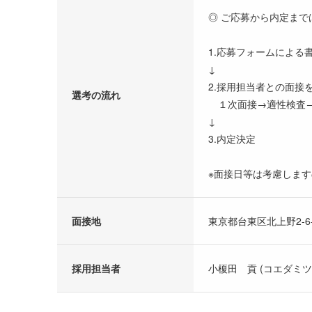
◎ ご応募から内定まで
1.応募フォームによる
↓
2.採用担当者との面接
選考の流れ
１次面接→適性検査
↓
3.内定決定
※面接日等は考慮しま
面接地
東京都台東区北上野2-6-
採用担当者
小榎田 貢 (コエダミツ