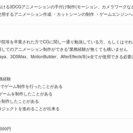
ける3DCGアニメーションの手付け制作(モーション、カメラワークなど
使用するアニメーション作成 ・カットシーンの制作 ・ゲームエンジン
学院等を卒業された方でCGに関し一通り勉強している方。もしくはそれ
rを使用してのアニメーション制作ができる*業務経験が無くても構いません
a、3DSMax、MotionBuilder、AfterEffects等)※全てが使用でき
務経験
Engineでゲーム制作を行ったことがある
のゲームを制作したことがある
を制作したことがある
ロジェクトを進めることが出来る
,000円