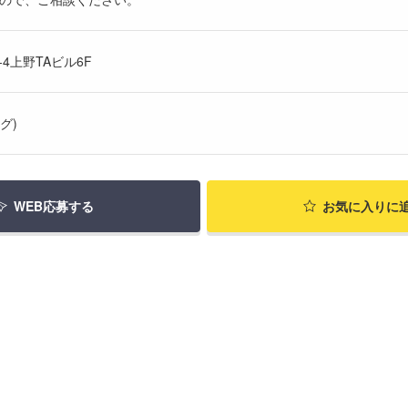
4上野TAビル6F
グ)
WEB応募する
お気に入り
に