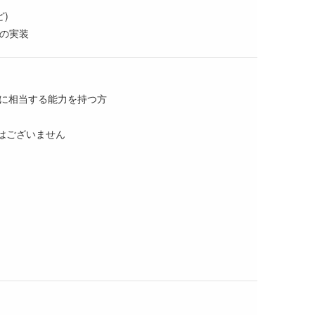
)
への実装
に相当する能力を持つ方
る必要はございません