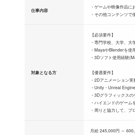
・ゲームや映像作品にお
仕事内容
・その他コンテンツで
【必須要件】
・専門学校、大学、大
・MayaやBlende
・3Dソフト使用経験(May
対象となる方
【優遇要件】
・2Dアニメーション実
・Unity・Unreal 
・3Dグラフィックス
・ハイエンドのゲーム
・周りと協力して、プ
月給 245,000円 ～ 600