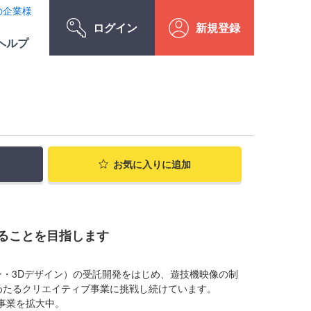
の企業様
ログイン
新規登録
ヘルプ
お気に入り
に追加
ることを目指します
。
ン・3Dデザイン）の受託開発をはじめ、遊技機映像の制
わたるクリエイティブ事業に挑戦し続けています。
事業を拡大中。