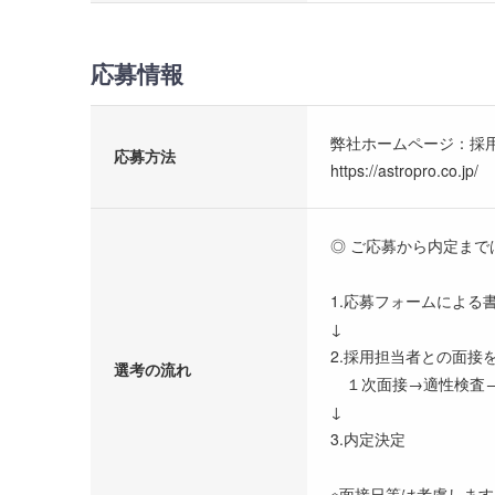
応募情報
弊社ホームページ：採
応募方法
https://astropro.co.jp/
◎ ご応募から内定まで
1.応募フォームによる
↓
2.採用担当者との面接
選考の流れ
１次面接→適性検査
↓
3.内定決定
※面接日等は考慮しま