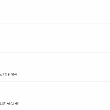
及び自社開発
上野TAビル6F