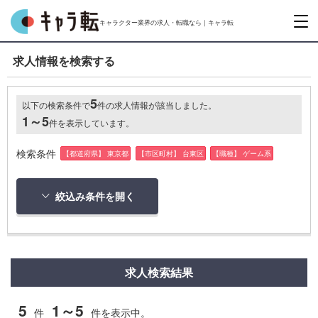
キャラクター業界の求人・転職なら｜キャラ転
求人情報を検索する
5
以下の検索条件で
件の求人情報が該当しました。
1～5
件を表示しています。
検索条件
【都道府県】 東京都
【市区町村】 台東区
【職種】 ゲーム系
絞込み条件を開く
求人検索結果
5
1～5
件
件を表示中。