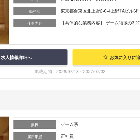
東京都台東区北上野2-6-4上野TAビル6F
勤務地
【具体的な業務内容】 ゲーム領域の3DCG受
仕事内容
求人情報詳細へ
お気に入りに
掲載期間：2026/07/13～2027/07/03
ゲーム系
業界
正社員
雇用形態