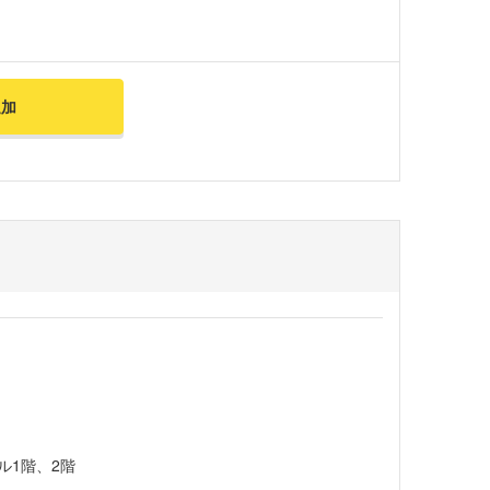
追加
ル1階、2階