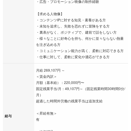
・広告・プロモーション映像の制作経験
【求める人物像】
・コンテンツIPに対する知見・素養がある方
・未知を追求し、失敗を恐れずに冒険をする方
・裏表がなく、ポジティブで、建前で話をしない方
・様々なことに好奇心を持ち、何かに並々ならない熱量
を注ぎ込める方
・コミュニケーション能力が高く、柔軟に対応できる方
・仕事に対して、柔軟に変化や適応ができる方
月給 269,107円 ～
＜賃金内訳＞
月額（基本給）：220,000円〜
固定残業手当/月：49,107円～（固定残業時間30時間0分/
月）
超過した時間外労働の残業手当は追加支給
＜昇給有無＞
給与
有