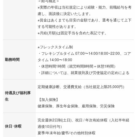
＜給与補足＞
※実際の年収は当社規定により経験・能力、前職給与を考
慮し、面談後に決定いたします。
※賃金はあくまでも目安の金額であり、選考を通じて上下
する可能性があります。
※月給(月額)は固定手当を含めた表記です。
※フレックスタイム制
・フレキシブルタイム 07:00〜14:00/18:00~22:00、コア
勤務時間
タイム 14:00〜18:00
・休憩時間1時間（就労時間8時間＋休憩1時間）
・詳細については、就業規則及び労使協定の定めによる
定期健康診断、交通費支給（当社規定上限25,000円）
待遇及び福利厚
生
【加入保険】
健康保険、厚生年金保険、雇用保険、労災保険
完全週休2日制(土日)、祝日 / 年次有給休暇（入社半年経
休日･休暇
過後10日付与）
夏季/年末年始/慶弔/その他特別休暇