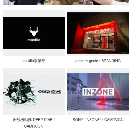
maxilla事業部
precure genic / BRANDING
攻殻機動隊 DEEP DIVE /
SONY “INZONE” / CAMPAIGN
CAMPAIGN