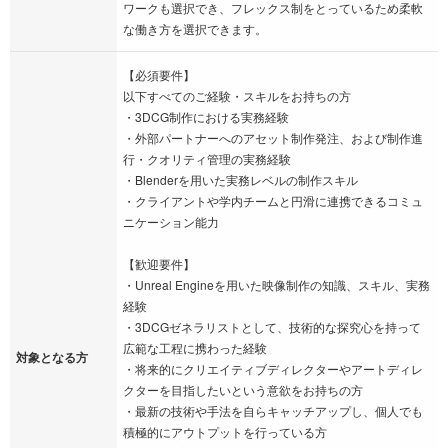
ワークも選択でき、フレックス制をとっているため柔軟
な働き方を選択できます。
【必須要件】
以下すべてのご経験・スキルをお持ちの方
・3DCG制作における実務経験
・外部パートナーへのアセット制作発注、および制作進
行・クオリティ管理の実務経験
・Blenderを用いた実務レベルの制作スキル
・クライアントや学内チームと円滑に連携できるコミュ
ニケーション能力
【歓迎要件】
・Unreal Engineを用いた映像制作の知識、スキル、実務
経験
・3DCGゼネラリストとして、技術的な探究心を持って
広範な工程に携わった経験
対象となる方
・将来的にクリエイティブディレクターやアートディレ
クターを目指したいという意欲をお持ちの方
・最新の技術や手法を自らキャッチアップし、個人でも
積極的にアウトプットを行っている方