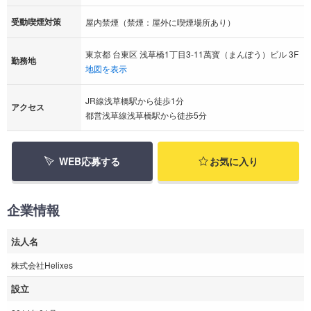
受動喫煙対策
屋内禁煙（禁煙：屋外に喫煙場所あり）
東京都 台東区 浅草橋1丁目3-11萬寳（まんぽう）ビル 3F
勤務地
地図を表示
JR線浅草橋駅から徒歩1分
アクセス
都営浅草線浅草橋駅から徒歩5分
WEB応募する
お気に入り
企業情報
法人名
株式会社Helixes
設立