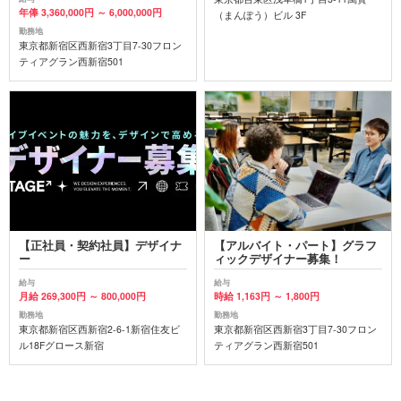
年俸 3,360,000円 ～ 6,000,000円
（まんぽう）ビル 3F
勤務地
東京都新宿区西新宿3丁目7-30フロン
ティアグラン西新宿501
【正社員・契約社員】デザイナ
【アルバイト・パート】グラフ
ー
ィックデザイナー募集！
給与
給与
月給 269,300円 ～ 800,000円
時給 1,163円 ～ 1,800円
勤務地
勤務地
東京都新宿区西新宿2-6-1新宿住友ビ
東京都新宿区西新宿3丁目7-30フロン
ル18Fグロース新宿
ティアグラン西新宿501