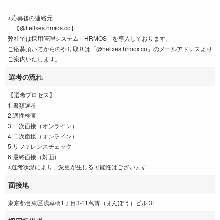
※応募後の連絡元
【@helixes.hrmos.co】
弊社では採用管理システム「HRMOS」を導入しております。
ご応募頂いてからのやり取りは「@helixes.hrmos.co」のメールアドレスより
ご案内いたします。
選考の流れ
【選考プロセス】
1.書類選考
2.適性検査
3.一次面接（オンライン）
4.二次面接（オンライン）
5.リファレンスチェック
6.最終面接（対面）
※選考状況により、変更が生じる可能性はございます
面接地
東京都台東区浅草橋1丁目3-11萬寳（まんぽう）ビル 3F