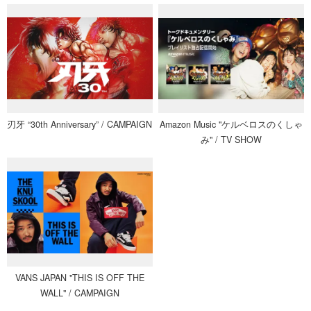
刃牙 “30th Anniversary” / CAMPAIGN
Amazon Music "ケルベロスのくしゃ
み" / TV SHOW
VANS JAPAN "THIS IS OFF THE
WALL" / CAMPAIGN