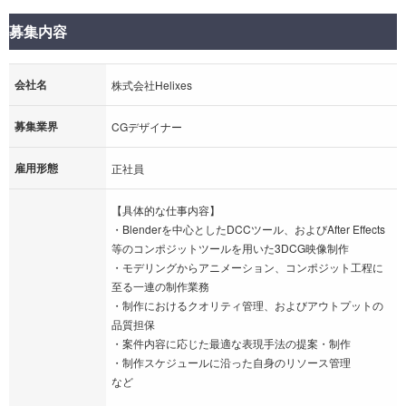
募集内容
会社名
株式会社Helixes
募集業界
CGデザイナー
雇用形態
正社員
【具体的な仕事内容】
・Blenderを中心としたDCCツール、およびAfter Effects
等のコンポジットツールを用いた3DCG映像制作
・モデリングからアニメーション、コンポジット工程に
至る一連の制作業務
・制作におけるクオリティ管理、およびアウトプットの
品質担保
・案件内容に応じた最適な表現手法の提案・制作
・制作スケジュールに沿った自身のリソース管理
など