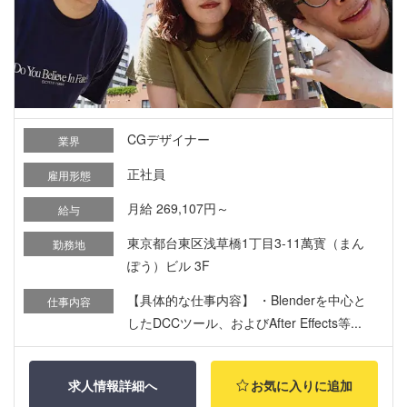
CGデザイナー
業界
正社員
雇用形態
月給 269,107円～
給与
東京都台東区浅草橋1丁目3-11萬寳（まん
勤務地
ぽう）ビル 3F
【具体的な仕事内容】 ・Blenderを中心と
仕事内容
したDCCツール、およびAfter Effects等...
求人情報詳細へ
お気に入りに追加