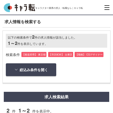
キャラクター業界の求人・転職なら｜キャラ転
求人情報を検索する
2
以下の検索条件で
件の求人情報が該当しました。
1～2
件を表示しています。
検索条件
【都道府県】 東京都
【市区町村】 台東区
【職種】 CGデザイナー
絞込み条件を開く
求人検索結果
2
1～2
件
件を表示中。