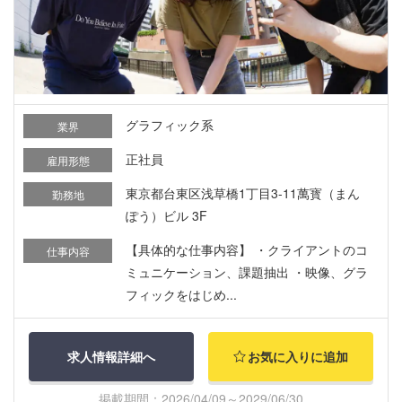
グラフィック系
業界
正社員
雇用形態
東京都台東区浅草橋1丁目3-11萬寳（まん
勤務地
ぽう）ビル 3F
【具体的な仕事内容】 ・クライアントのコ
仕事内容
ミュニケーション、課題抽出 ・映像、グラ
フィックをはじめ...
求人情報詳細へ
お気に入りに追加
掲載期間：2026/04/09～2029/06/30