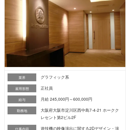
グラフィック系
業界
正社員
雇用形態
月給 245,000円～600,000円
給与
大阪府大阪市淀川区西中島7-4-21 ホークク
勤務地
レセント第2ビル2F
遊技機の映像演出に関する2Dデザイン・演
仕事内容