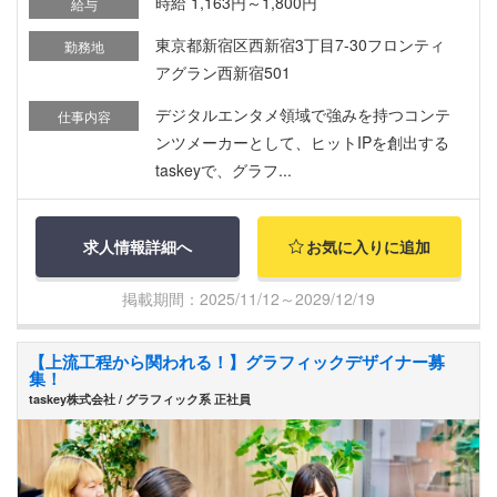
時給 1,163円～1,800円
給与
東京都新宿区西新宿3丁目7-30フロンティ
勤務地
アグラン西新宿501
デジタルエンタメ領域で強みを持つコンテ
仕事内容
ンツメーカーとして、ヒットIPを創出する
taskeyで、グラフ...
求人情報詳細へ
お気に入りに追加
掲載期間：2025/11/12～2029/12/19
【上流工程から関われる！】グラフィックデザイナー募
集！
taskey株式会社 / グラフィック系 正社員