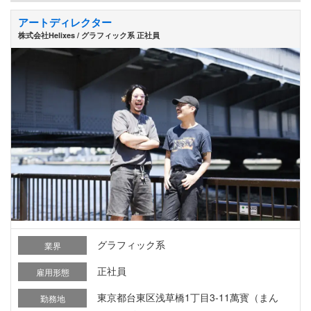
アートディレクター
株式会社Helixes / グラフィック系 正社員
グラフィック系
業界
正社員
雇用形態
東京都台東区浅草橋1丁目3-11萬寳（まん
勤務地