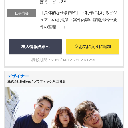
ぽう）ビル 3F
【具体的な仕事内容】 ・制作におけるビジ
仕事内容
ュアルの総指揮 ・案件内容の課題抽出〜要
件の整理 ・コ...
求人情報詳細へ
お気に入りに追加
掲載期間：2026/04/12～2029/12/30
デザイナー
株式会社Helixes / グラフィック系 正社員