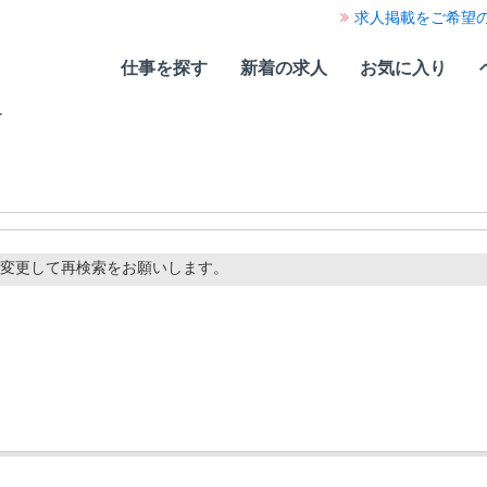
求人掲載をご希望
仕事を探す
新着の求人
お気に入り
す
変更して再検索をお願いします。