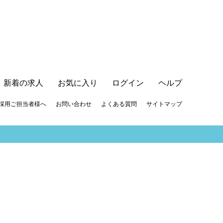
新着の求人
お気に入り
ログイン
ヘルプ
採用ご担当者様へ
お問い合わせ
よくある質問
サイトマップ