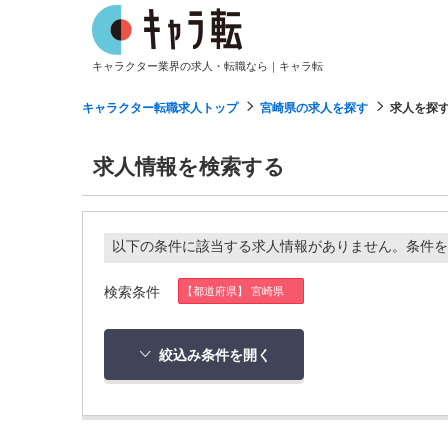
キャラクター業界の求人・転職なら｜キャラ転
キャラクター転職求人トップ
宮崎県の求人を探す
求人を探
求人情報を検索する
以下の条件に該当する求人情報がありません。条件を
検索条件
【都道府県】 宮崎県
絞込み条件を開く