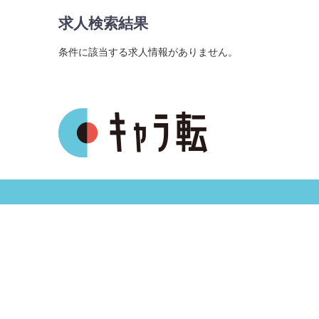
求人検索結果
条件に該当する求人情報がありません。