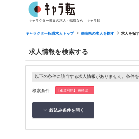
キャラクター業界の求人・転職なら｜キャラ転
キャラクター転職求人トップ
長崎県の求人を探す
求人を探
求人情報を検索する
以下の条件に該当する求人情報がありません。条件を
検索条件
【都道府県】 長崎県
絞込み条件を開く