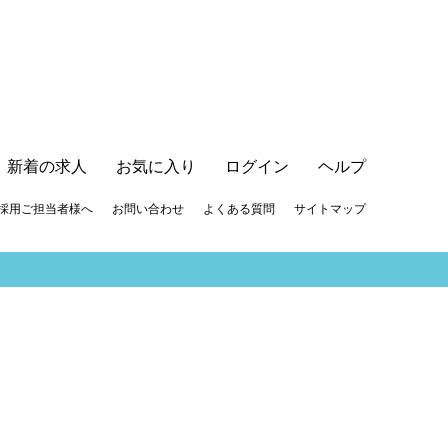
新着の求人
お気に入り
ログイン
ヘルプ
採用ご担当者様へ
お問い合わせ
よくある質問
サイトマップ