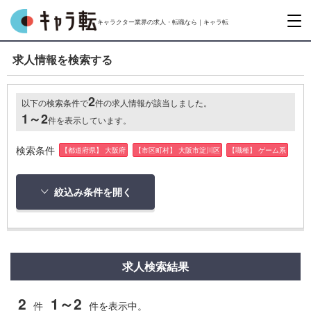
キャラクター業界の求人・転職なら｜キャラ転
求人情報を検索する
2
以下の検索条件で
件の求人情報が該当しました。
1～2
件を表示しています。
検索条件
【都道府県】 大阪府
【市区町村】 大阪市淀川区
【職種】 ゲーム系
絞込み条件を開く
求人検索結果
2
1～2
件
件を表示中。