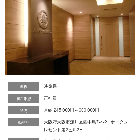
映像系
業界
正社員
雇用形態
月給 245,000円～600,000円
給与
大阪府大阪市淀川区西中島7-4-21 ホークク
勤務地
レセント第2ビル2F