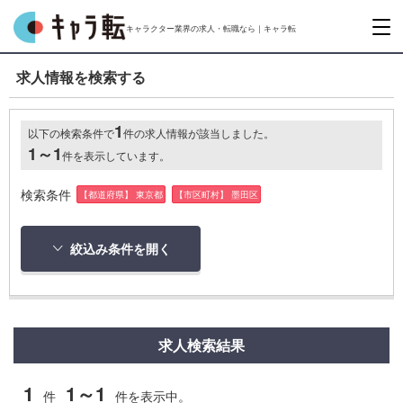
キャラクター業界の求人・転職なら｜キャラ転
求人情報を検索する
1
以下の検索条件で
件の求人情報が該当しました。
1～1
件を表示しています。
検索条件
【都道府県】 東京都
【市区町村】 墨田区
絞込み条件を開く
求人検索結果
1
1～1
件
件を表示中。