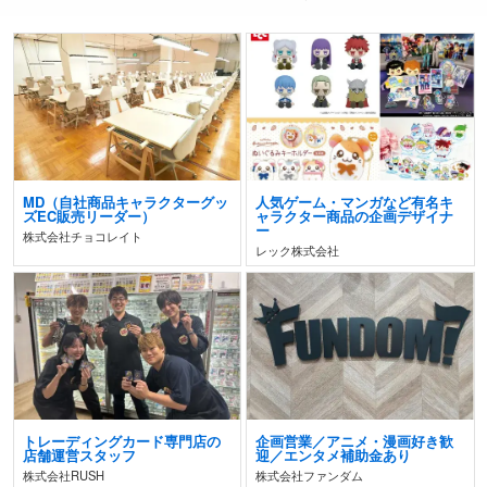
MD（自社商品キャラクターグッ
人気ゲーム・マンガなど有名キ
ズEC販売リーダー）
ャラクター商品の企画デザイナ
ー
株式会社チョコレイト
レック株式会社
トレーディングカード専門店の
企画営業／アニメ・漫画好き歓
店舗運営スタッフ
迎／エンタメ補助金あり
株式会社RUSH
株式会社ファンダム