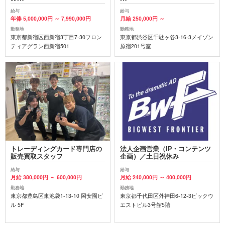
給与
給与
年俸 5,000,000円 ～ 7,990,000円
月給 250,000円 ～
勤務地
勤務地
東京都新宿区西新宿3丁目7-30フロン
東京都渋谷区千駄ヶ谷3-16-3メイゾン
ティアグラン西新宿501
原宿201号室
トレーディングカード専門店の
法人企画営業（IP・コンテンツ
販売買取スタッフ
企画）／土日祝休み
給与
給与
月給 380,000円 ～ 600,000円
月給 240,000円 ～ 400,000円
勤務地
勤務地
東京都豊島区東池袋1-13-10 岡安園ビ
東京都千代田区外神田6-12-3ビックウ
ル 5F
エストビル3号館5階