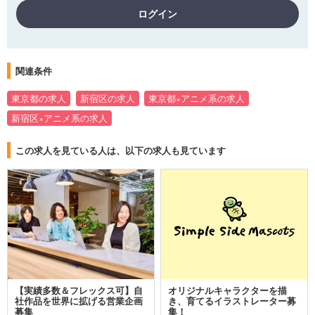
ログイン
関連条件
東京都の求人
新宿区の求人
東京都×アニメ系の求人
新宿区×アニメ系の求人
この求人を見ている人は、以下の求人も見ています
【実績多数＆フレックス可】自
オリジナルキャラクターを描
社作品を世界に拡げる営業企画
き、育てるイラストレーター募
募集
集！