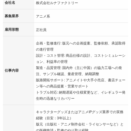
会社名
株式会社ルナファクトリー
募集業界
アニメ系
雇用形態
正社員
企画・監修進行: 版元への企画提案、監修依頼、承認取得
の進行管理
設計・コスト管理: 商品仕様の設計、コストシミュレーシ
ョン、利益率の管理
製造・品質管理: 国内外（主に中国）の協力工場への発
仕事内容
注、サンプル確認、量産管理、納期調整
販路開拓サポート: アニメイトや大手小売店、書店チェー
ン等への商品提案・営業サポート
トラブル対応: 納期遅延や仕様変更など、イレギュラー発
生時の迅速なリカバリー
キャラクターグッズまたはアニメIPグッズ業界での実務
経験（目安：3年以上）
版元（出版社・アニメ制作会社・ライセンサーなど）と
の版権申請・監修のやり取り経験