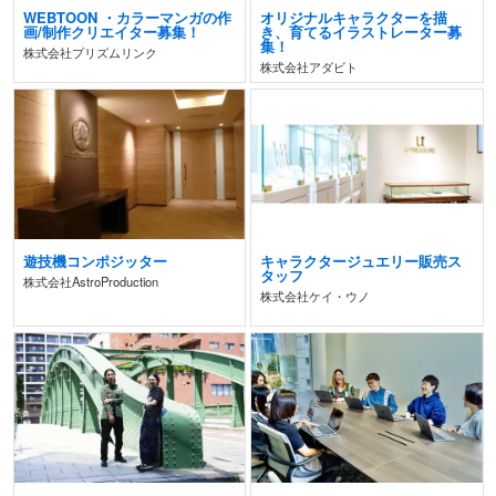
WEBTOON ・カラーマンガの作
オリジナルキャラクターを描
画/制作クリエイター募集！
き、育てるイラストレーター募
集！
株式会社プリズムリンク
株式会社アダビト
遊技機コンポジッター
キャラクタージュエリー販売ス
タッフ
株式会社AstroProduction
株式会社ケイ・ウノ