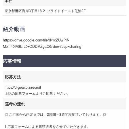
本社
東京都港区海岸3丁目18-21ブライトイースト芝浦2F
紹介動画
https://drive.google.com/file/d/1cZUwPIf-
Mbiif40IV8EfL0xODDMZgaC6/view?usp=sharing
応募情報
応募方法
https://d-gear.biz/recruit
上記の応募フォームよりご応募ください。
選考の流れ
◎ ご応募から内定までは、2週間～3週間程度頂いております。◎
1.応募フォームによる書類選考をさせていただきます。