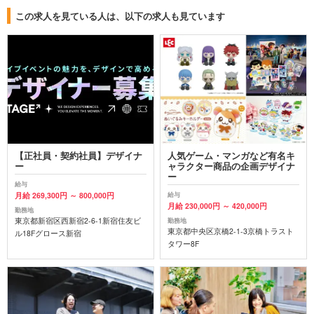
この求人を見ている人は、以下の求人も見ています
【正社員・契約社員】デザイナ
人気ゲーム・マンガなど有名キ
ー
ャラクター商品の企画デザイナ
ー
給与
月給 269,300円 ～ 800,000円
給与
月給 230,000円 ～ 420,000円
勤務地
東京都新宿区西新宿2-6-1新宿住友ビ
勤務地
東京都中央区京橋2-1-3京橋トラスト
ル18Fグロース新宿
タワー8F