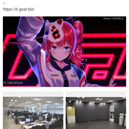
✨
https://d-gear.biz/