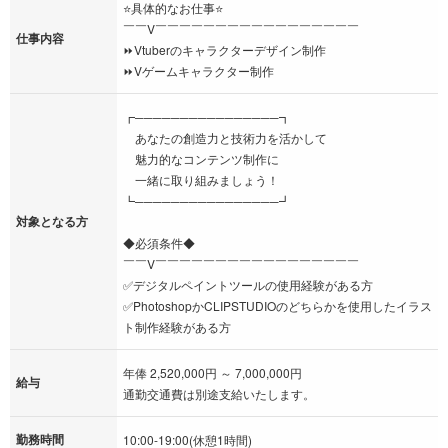
⭐具体的なお仕事⭐
￣￣V￣￣￣￣￣￣￣￣￣￣￣￣￣￣￣￣￣
仕事内容
⏩Vtuberのキャラクターデザイン制作
⏩Vゲームキャラクター制作
┏────────────────┓
あなたの創造力と技術力を活かして
魅力的なコンテンツ制作に
一緒に取り組みましょう！
┗────────────────┛
対象となる方
◆必須条件◆
￣￣V￣￣￣￣￣￣￣￣￣￣￣￣￣￣￣￣￣
✅デジタルペイントツールの使用経験がある方
✅PhotoshopかCLIPSTUDIOのどちらかを使用したイラス
ト制作経験がある方
年俸 2,520,000円 ～ 7,000,000円
給与
通勤交通費は別途支給いたします。
勤務時間
10:00-19:00(休憩1時間)