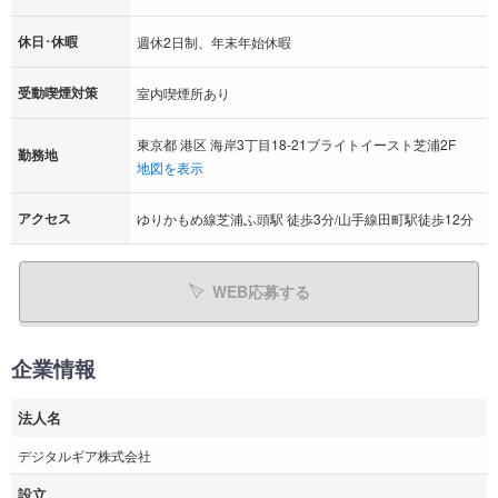
休日･休暇
週休2日制、年末年始休暇
受動喫煙対策
室内喫煙所あり
東京都 港区 海岸3丁目18-21ブライトイースト芝浦2F
勤務地
地図を表示
アクセス
ゆりかもめ線芝浦ふ頭駅 徒歩3分/山手線田町駅徒歩12分
WEB応募する
企業情報
法人名
デジタルギア株式会社
設立