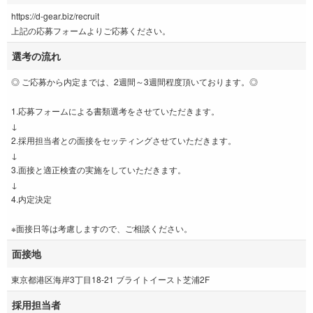
https://d-gear.biz/recruit
上記の応募フォームよりご応募ください。
選考の流れ
◎ ご応募から内定までは、2週間～3週間程度頂いております。◎
1.応募フォームによる書類選考をさせていただきます。
↓
2.採用担当者との面接をセッティングさせていただきます。
↓
3.面接と適正検査の実施をしていただきます。
↓
4.内定決定
※面接日等は考慮しますので、ご相談ください。
面接地
東京都港区海岸3丁目18-21 ブライトイースト芝浦2F
採用担当者