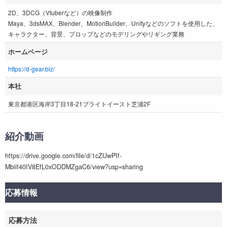
2D、3DCG（Vtuberなど）の映像制作
Maya、3dsMAX、Blender、MotionBuilder、Unityなどのソフトを使用した、
キャラクター、背景、プロップなどのモデリングやリギング業務
ホームページ
https://d-gear.biz/
本社
東京都港区海岸3丁目18-21ブライトイースト芝浦2F
紹介動画
https://drive.google.com/file/d/1cZUwPIf-
Mbiif40IV8EfL0xODDMZgaC6/view?usp=sharing
応募情報
応募方法