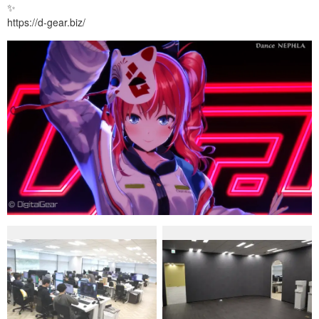
✨
https://d-gear.biz/