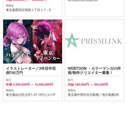
勤務地
東京都墨田区両国２丁目１７−５
イラストレーター／3年目年収
WEBTOON ・カラーマンガの作
例700万円
画/制作クリエイター募集！
給与
給与
年俸 3,500,000円 ～ 10,000,000円
月給 189,000円 ～ 320,000円
勤務地
勤務地
東京都品川区大井1-47-1NTビル11F
東京都中野区在宅勤務／地方勤務OK