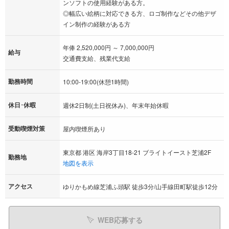
ンソフトの使用経験がある方。
◎幅広い絵柄に対応できる方、ロゴ制作などその他デザ
イン制作の経験がある方
年俸 2,520,000円 ～ 7,000,000円
給与
交通費支給、残業代支給
勤務時間
10:00-19:00(休憩1時間)
休日･休暇
週休2日制(土日祝休み)、年末年始休暇
受動喫煙対策
屋内喫煙所あり
東京都 港区 海岸3丁目18-21 ブライトイースト芝浦2F
勤務地
地図を表示
アクセス
ゆりかもめ線芝浦ふ頭駅 徒歩3分/山手線田町駅徒歩12分
WEB応募する