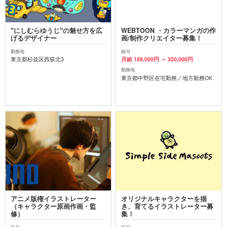
"にしむらゆうじ"の魅せ方を広
WEBTOON ・カラーマンガの作
げるデザイナー
画/制作クリエイター募集！
勤務地
給与
東京都杉並区西荻北3
月給 189,000円 ～ 320,000円
勤務地
東京都中野区在宅勤務／地方勤務OK
アニメ版権イラストレーター
オリジナルキャラクターを描
（キャラクター原画作画・監
き、育てるイラストレーター募
修）
集！