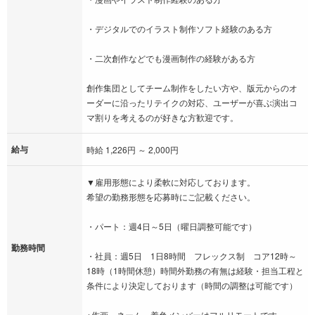
・デジタルでのイラスト制作ソフト経験のある方
・二次創作などでも漫画制作の経験がある方
創作集団としてチーム制作をしたい方や、版元からのオ
ーダーに沿ったリテイクの対応、ユーザーが喜ぶ演出コ
マ割りを考えるのが好きな方歓迎です。
給与
時給 1,226円 ～ 2,000円
▼雇用形態により柔軟に対応しております。
希望の勤務形態を応募時にご記載ください。
・パート：週4日～5日（曜日調整可能です）
勤務時間
・社員：週5日 1日8時間 フレックス制 コア12時～
18時（1時間休憩）時間外勤務の有無は経験・担当工程と
条件により決定しております（時間の調整は可能です）
※作画、ネーム、着色メンバーはフルリモートです