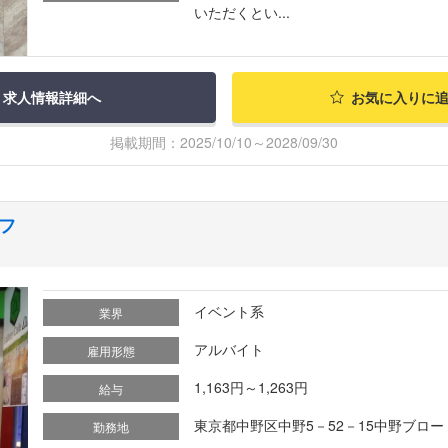
いただくとい...
求人情報詳細へ
お気に入りに
掲載期間：2025/10/10～2028/09/30
フ
イベント系
業界
アルバイト
雇用形態
1,163円～1,263円
給与
東京都中野区中野5－52－15中野ブロ
勤務地