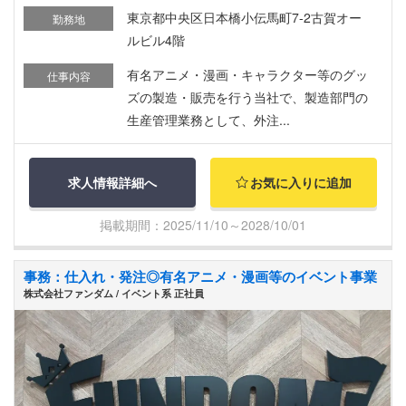
東京都中央区日本橋小伝馬町7-2古賀オー
勤務地
ルビル4階
有名アニメ・漫画・キャラクター等のグッ
仕事内容
ズの製造・販売を行う当社で、製造部門の
生産管理業務として、外注...
求人情報詳細へ
お気に入りに追加
掲載期間：2025/11/10～2028/10/01
事務：仕入れ・発注◎有名アニメ・漫画等のイベント事業
株式会社ファンダム / イベント系 正社員