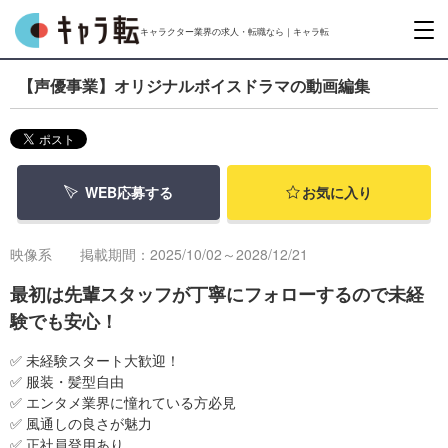
キャラクター業界の求人・転職なら｜キャラ転
【声優事業】オリジナルボイスドラマの動画編集
WEB応募する
お気に入り
映像系
掲載期間：2025/10/02～2028/12/21
最初は先輩スタッフが丁寧にフォローするので未経
験でも安心！
✅️ 未経験スタート大歓迎！
✅️ 服装・髪型自由
✅️ エンタメ業界に憧れている方必見
✅️ 風通しの良さが魅力
✅️ 正社員登用あり