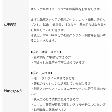
オリジナルボイスドラマの動画編集をお任せします。
まずは先輩スタッフの指示のもと、カット編集、テロッ
仕事内容
プ入れ、BGM・効果音の挿入など、基本的な編集作業か
ら担当していただきます。
今後は、YouTube向けの動画コンテンツ制作をお願いす
ることもあります。
■求める経験・スキル■
・基本的なPC操作ができる方
・与えられた仕事を丁寧に全うできる方
■求める人物像■
・週5日フルタイム勤務できる方
・弊社のミッションに共感していただける方
・顧客とのテキストコミュニケーションに苦手意識のな
対象となる方
い方
・状況に応じて柔軟に思考できる方
・コツコツ作業が得意で新しいスキルを身につけたい方
・動画編集に興味がある方