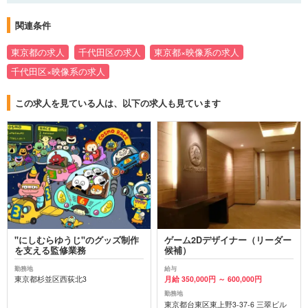
関連条件
東京都の求人
千代田区の求人
東京都×映像系の求人
千代田区×映像系の求人
この求人を見ている人は、以下の求人も見ています
"にしむらゆうじ"のグッズ制作
ゲーム2Dデザイナー（リーダー
を支える監修業務
候補）
勤務地
給与
東京都杉並区西荻北3
月給 350,000円 ～ 600,000円
勤務地
東京都台東区東上野3-37-6 三翠ビル