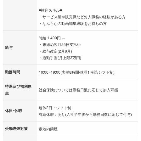
■歓迎スキル■
・サービス業や販売職など対人職務の経験がある方
・なんらかの動画編集経験をお持ちの方
時給 1,400円 ～
・末締め翌月25日支払い
給与
・給与改定(2月8月)
・通勤手当(月上限3万円)
勤務時間
10:00~19:00(実働8時間/休憩1時間/シフト制)
待遇及び福利厚
社会保険については勤務日数に応じて加入可能
生
週休2日：シフト制
休日･休暇
有給休暇：あり(入社半年後から勤務日数に応じて付与)
受動喫煙対策
敷地内禁煙