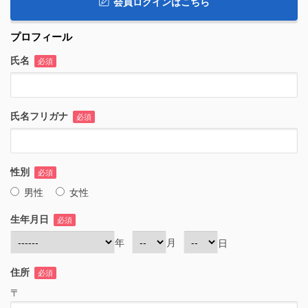
会員ログインはこちら
プロフィール
氏名
必須
氏名フリガナ
必須
性別
必須
男性
女性
生年月日
必須
年
月
日
住所
必須
〒