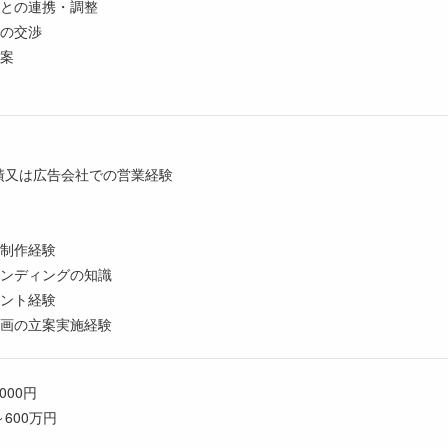
ムとの連携・調整
との交渉
立案
績又は広告会社での営業経験
の制作経験
ランディングの知識
メント経験
企画の立案実施経験
,000円
600万円