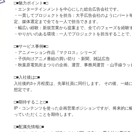
□■魅力ポイント■□
・エンターテインメントを中心にした総合広告会社です。
・一貫してプロジェクトを担当：大手広告会社のようにパート
定、媒体選定まで全てを一人で担当できます。
・幅広い経験：新規営業から提案まで、全てのフェーズを経験
・やりがいのある環境：一人でプロジェクトを担当することで
□■サービス事例■□
・アニメーション作品『マクロス』シリーズ
・子供向けアニメ番組の買い切り ・新聞、雑誌広告
・秋葉原電気街まつりの企画、運営、事務局運営 ・山手線ラッ
□■入社後は□■
入社後約3ヶ月程度は、先輩社員に同行します。 その後、一緒
想定です。
□■期待すること□■
IP・コンテンツを使った企画営業ポジションですが、将来的に
っていただくことを期待します。
□■配属先情報□■