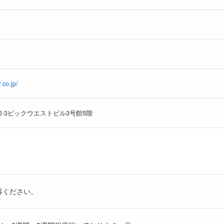
.co.jp/
2-3ビックウエストビル3号館5階
募ください。