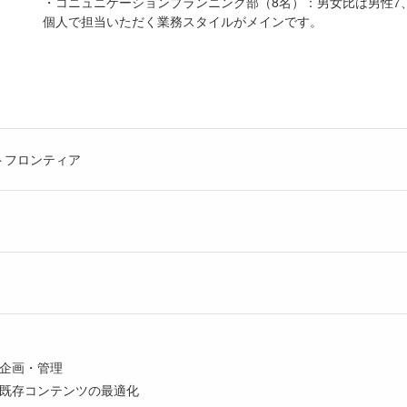
・コニュニケーションプランニング部（8名）：男女比は男性7
個人で担当いただく業務スタイルがメインです。
トフロンティア
の企画・管理
よび既存コンテンツの最適化