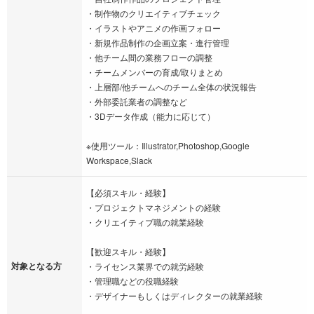
・制作物のクリエイティブチェック
・イラストやアニメの作画フォロー
・新規作品制作の企画立案・進行管理
・他チーム間の業務フローの調整
・チームメンバーの育成/取りまとめ
・上層部/他チームへのチーム全体の状況報告
・外部委託業者の調整など
・3Dデータ作成（能力に応じて）
※使用ツール：Illustrator,Photoshop,Google
Workspace,Slack
【必須スキル・経験】
・プロジェクトマネジメントの経験
・クリエイティブ職の就業経験
【歓迎スキル・経験】
対象となる方
・ライセンス業界での就労経験
・管理職などの役職経験
・デザイナーもしくはディレクターの就業経験