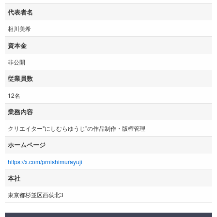
代表者名
相川美希
資本金
非公開
従業員数
12名
業務内容
クリエイター"にしむらゆうじ”の作品制作・版権管理
ホームページ
https://x.com/prnishimurayuji
本社
東京都杉並区西荻北3