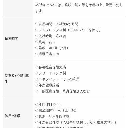
※給与については、経験・能力等を考慮の上、決定いたし
ます。
◇試用期間：入社後6か月間
◇フルフレックス制（22:00～5:00を除く）
◇入社時期：応相談
勤務時間
◇賞与：あり
◇昇給：年1回（7月）
◇通勤手当：有
◇各種社会保険完備
◇フリードリンク制
待遇及び福利厚
◇ベネフィット・ワンの利用
生
◇年次健康診断
◇一般医療保険、終身保険加入など
◇年間休日125日
◇完全週休2日制（土日祝）
休日･休暇
◇夏期・年末年始休暇
◇年次有給休暇（入社半年後付与、初年度最大10日）
◇特別休暇制度あり（慶弔休暇）