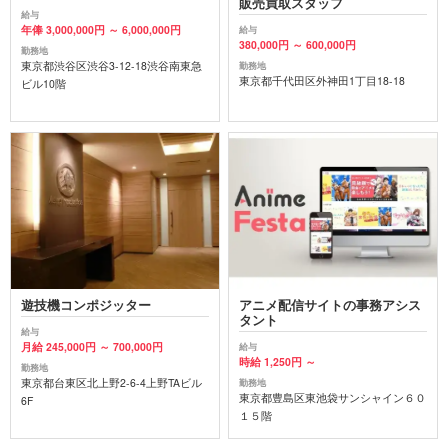
販売買取スタッフ
給与
年俸 3,000,000円 ～ 6,000,000円
給与
380,000円 ～ 600,000円
勤務地
東京都渋谷区渋谷3-12-18渋谷南東急
勤務地
東京都千代田区外神田1丁目18-18
ビル10階
遊技機コンポジッター
アニメ配信サイトの事務アシス
タント
給与
月給 245,000円 ～ 700,000円
給与
時給 1,250円 ～
勤務地
東京都台東区北上野2-6-4上野TAビル
勤務地
東京都豊島区東池袋サンシャイン６０
6F
１５階