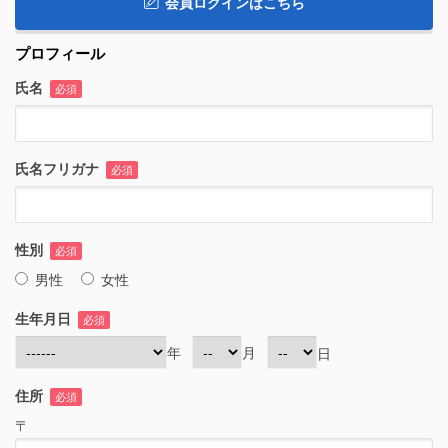
会員ログインはこちら
プロフィール
氏名
必須
氏名フリガナ
必須
性別
必須
男性
女性
生年月日
必須
年
月
日
住所
必須
〒