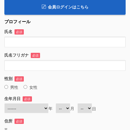
会員ログインはこちら
プロフィール
氏名
必須
氏名フリガナ
必須
性別
必須
男性
女性
生年月日
必須
年
月
日
住所
必須
〒