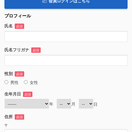
会員ログインはこちら
プロフィール
氏名
必須
氏名フリガナ
必須
性別
必須
男性
女性
生年月日
必須
年
月
日
住所
必須
〒