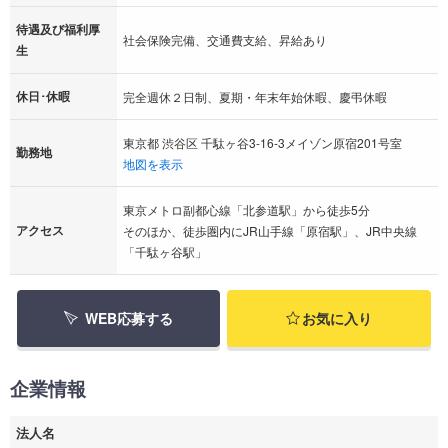
待遇及び福利厚
社会保険完備、交通費支給、昇給あり
生
休日･休暇
完全週休２日制、夏期・年末年始休暇、慶弔休暇
東京都 渋谷区 千駄ヶ谷3-16-3メイゾン原宿201号室
勤務地
地図を表示
東京メトロ副都心線「北参道駅」から徒歩5分
アクセス
そのほか、徒歩圏内にJR山手線「原宿駅」、JR中央線
「千駄ヶ谷駅」
WEB応募する
お気に入り
企業情報
法人名