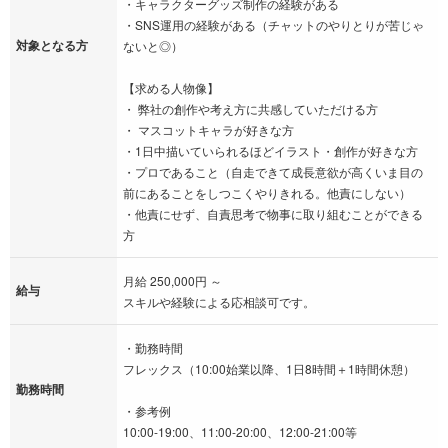
・キャラクターグッズ制作の経験がある
・SNS運用の経験がある（チャットのやりとりが苦じゃ
対象となる方
ないと◎）
【求める人物像】
・ 弊社の創作や考え方に共感していただける方
・ マスコットキャラが好きな方
・1日中描いていられるほどイラスト・創作が好きな方
・プロであること（自走できて成長意欲が高くいま目の
前にあることをしつこくやりきれる。他責にしない）
・他責にせず、自責思考で物事に取り組むことができる
方
月給 250,000円 ～
給与
スキルや経験による応相談可です。
・勤務時間
フレックス（10:00始業以降、1日8時間＋1時間休憩）
勤務時間
・参考例
10:00-19:00、11:00-20:00、12:00-21:00等